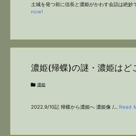
土城を発つ前に信長と濃姫がかわす会話は絶妙です
now!
濃姫(帰蝶)の謎・濃姫は

濃姫
2022.9/10記 帰蝶から濃姫へ 濃姫像 /...
Read 