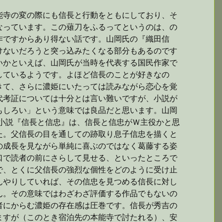
能寺の変の際にも信長と行動をともにしており、そ
なっています。この薙刀をふるってというのは、の
作ですからあり得ない話です。山岡氏の『織田信
けないだろうと突っ込みたくなる部分もあるのです
いかといえば、山岡氏が当時を代表する国民作家で
しているようです。よほど信長のことが好きなの
きて、さらに濃姫にいたっては読みながら恋心を覚
代考証については十分とは言い難いですが、小説が
もしろい」という意味では良品だと思います。山岡
小説『信長と信忠』は、信長と信忠がＷ主役かと思
た。父信長の目を通しての跡取り息子信忠を描くと
の成長を見ながら単純に喜ぶのではなく葛藤する姿
口で読者の前にさらして見せる、といったところで
で、とくに父信長の強烈な個性をどのように受け止
んやりしていれば、その信忠を見つめる信長に対し
ん。その意味ではわざわざ評価する作品でもないの
者にからむ濃姫の存在感は圧巻です。信長が秀吉の
ますが（このとき宿泊先の本能寺で討たれる）、安