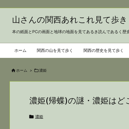
山さんの関西あれこれ見
本の紙面とPCの画面と地球の地面を見てあるき読んであるく歴
ホーム
関西の山を見て歩く
関西の歴史を見て歩く

ホーム
>

濃姫
濃姫(帰蝶)の謎・濃姫はどこ

濃姫