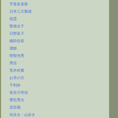
宇喜多直家
日本三大梟雄
怨霊
聖徳太子
日野富子
織田信長
濃姫
明智光秀
秀吉
荒木村重
お市の方
千利休
長谷川等伯
豊臣秀次
忠臣蔵
街歩き・山歩き