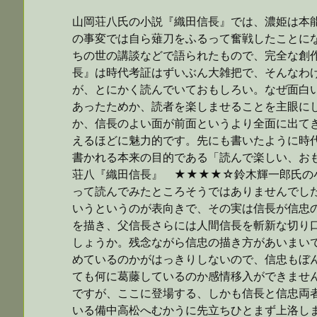
山岡荘八氏の小説『織田信長』では、濃姫は本
の事変では自ら薙刀をふるって奮戦したことに
ちの世の講談などで語られたもので、完全な創
長』は時代考証はずいぶん大雑把で、そんなわ
が、とにかく読んでいておもしろい。なぜ面白
あったためか、読者を楽しませることを主眼に
か、信長のよい面が前面というより全面に出て
えるほどに魅力的です。先にも書いたように時
書かれる本来の目的である「読んで楽しい、お
荘八『織田信長』 ★★★★☆鈴木輝一郎氏の
って読んでみたところそうではありませんでし
いうというのが表向きで、その実は信長が信忠
を描き、父信長さらには人間信長を斬新な切り
しょうか。残念ながら信忠の描き方があいまい
めているのかがはっきりしないので、信忠もぼ
ても何に葛藤しているのか感情移入ができませ
ですが、ここに登場する、しかも信長と信忠両
いる備中高松へむかうに先立ちひとまず上洛し