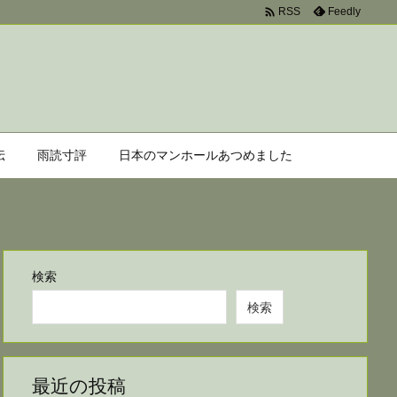

Feedly
RSS
伝
雨読寸評
日本のマンホールあつめました
検索
検索
最近の投稿