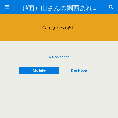
（A面）山さんの関西あれこれ見て歩き （B面）山さんの戦国あれこれ読み歩き
Categories ›
石川
Back to top
Mobile
Desktop