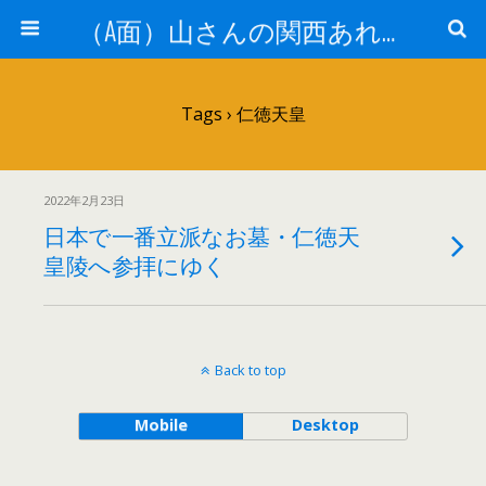
（A面）山さんの関西あれこれ見て歩き （B面）山さんの戦国あれこれ読み歩き
Tags › 仁徳天皇
2022年2月23日
日本で一番立派なお墓・仁徳天
皇陵へ参拝にゆく
Back to top
Mobile
Desktop