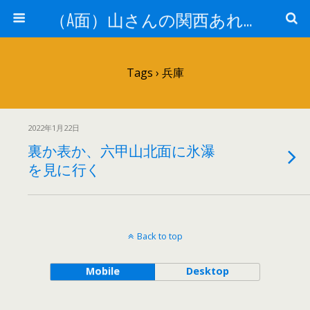
（A面）山さんの関西あれこれ見て歩き （B面）山さんの戦国あれこれ読み歩き
Tags › 兵庫
2022年1月22日
裏か表か、六甲山北面に氷瀑
を見に行く
Back to top
Mobile
Desktop