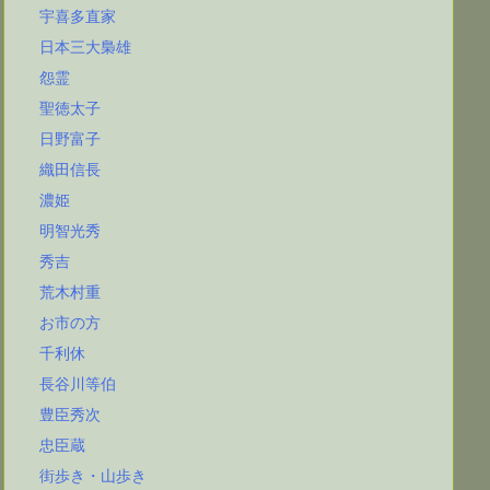
宇喜多直家
日本三大梟雄
怨霊
聖徳太子
日野富子
織田信長
濃姫
明智光秀
秀吉
荒木村重
お市の方
千利休
長谷川等伯
豊臣秀次
忠臣蔵
街歩き・山歩き