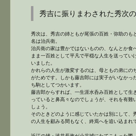
秀吉に振りまわされた秀次
秀次は、秀吉の姉ともが尾張の百姓・弥助のも
名は治兵衛。
治兵衛の家は豊かではないものの、なんとか食
まま一百姓として平凡で平穏な人生を送ってい
いました。
かれらの人生が激変するのは、母ともの弟にの
がためです。しかも藤吉郎には実子がいなかっ
ち駒としてつかいます。
藤吉郎からすれば、一生涯水呑み百姓として生
っていると鼻高々なのでしょうが、それを有難
しょう。
そのときどのように感じていたかは別にして、
の人生を顧みる間もなく、終焉へを追い込まれ
近江の雄・浅井長政が小谷城にたてこもった際