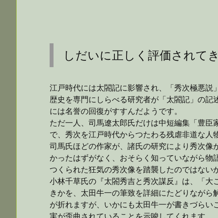
しだいに正しく評価されて
江戸時代には太閤記に影響され、「秀次極悪説
歴史を専門にしらべる研究者が「太閤記」の記
には名誉の回復がすすんだようです。
ただ一人、司馬遼太郎氏だけは中短編集「豊臣
で、秀次を江戸時代からつたわる残虐非道な人
司馬氏ほどの作家が、諸氏の研究により秀次像
かったはずがなく、おそらく知っていながら物
つくられた狂気の秀次像を踏襲したのではないか。
小林千草氏の『太閤秀吉と秀次謀反』は、「大
きかを、太田牛一の筆致を詳細にたどりながら
が折れますが、いかにも太田牛一が書きづらい
実が歪曲されていることを示唆してくれます。