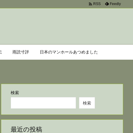

Feedly
RSS
伝
雨読寸評
日本のマンホールあつめました
検索
検索
最近の投稿