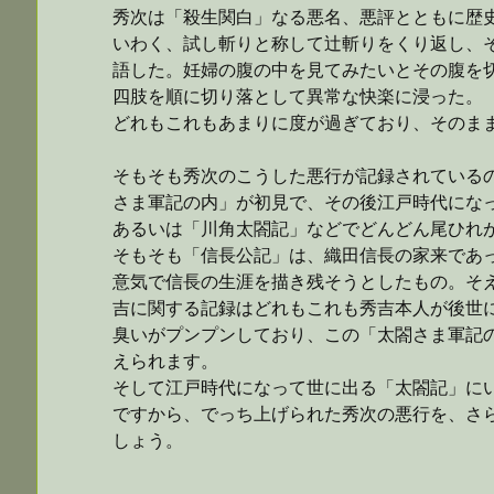
秀次は「殺生関白」なる悪名、悪評とともに歴
いわく、試し斬りと称して辻斬りをくり返し、
語した。妊婦の腹の中を見てみたいとその腹を
四肢を順に切り落として異常な快楽に浸った。
どれもこれもあまりに度が過ぎており、そのま
そもそも秀次のこうした悪行が記録されている
さま軍記の内」が初見で、その後江戸時代にな
あるいは「川角太閤記」などでどんどん尾ひれ
そもそも「信長公記」は、織田信長の家来であ
意気で信長の生涯を描き残そうとしたもの。そ
吉に関する記録はどれもこれも秀吉本人が後世
臭いがプンプンしており、この「太閤さま軍記
えられます。
そして江戸時代になって世に出る「太閤記」に
ですから、でっち上げられた秀次の悪行を、さ
しょう。