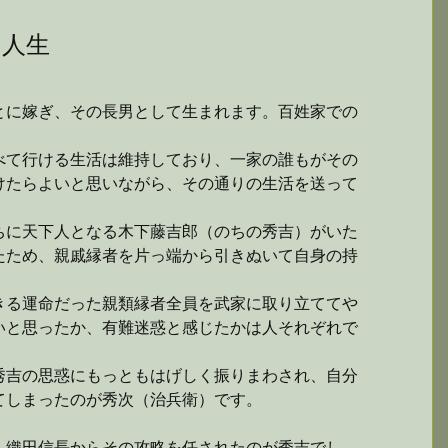
の人生
とに嫁ぎ、その長男として生まれます。百姓家での
べて行ける生活は維持しており、一家の誰もがその
けたらよいと思いながら、その通りの生活を送って
ちに天下人となる木下藤吉郎（のちの秀吉）がいた
たため、親戚縁者を片っ端から引きぬいて自身の持
きる運命だった親類縁者全員を武家に取り立ててや
いと思ったか、有難迷惑と感じたかは人それぞれで
秀吉の思惑にもっともはげしく振りまわされ、自分
てしまったのが秀次（治兵衛）です。
、織田信長からその攻略を任されたのが秀吉でし