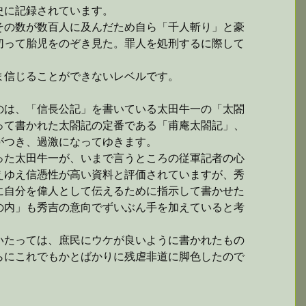
史に記録されています。
その数が数百人に及んだため自ら「千人斬り」と豪
切って胎児をのぞき見た。罪人を処刑するに際して
ま信じることができないレベルです。
のは、「信長公記」を書いている太田牛一の「太閤
って書かれた太閤記の定番である「甫庵太閤記」、
がつき、過激になってゆきます。
った太田牛一が、いまで言うところの従軍記者の心
えゆえ信憑性が高い資料と評価されていますが、秀
に自分を偉人として伝えるために指示して書かせた
の内」も秀吉の意向でずいぶん手を加えていると考
いたっては、庶民にウケが良いように書かれたもの
らにこれでもかとばかりに残虐非道に脚色したので