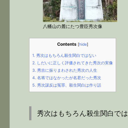
八幡山の麓にたつ豊臣秀次像
Contents
[
hide
]
1.
秀次はもちろん殺生関白ではない
2.
しだいに正しく評価されてきた秀次の実像
3.
秀吉に振りまわされた秀次の人生
4.
名将ではなかったが名君だった秀次
5.
秀次謀反は冤罪、殺生関白は作り話
秀次はもちろん殺生関白で