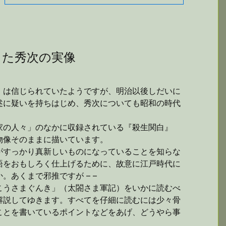
きた秀次の実像
」は信じられていたようですが、明治以後しだいに
述に疑いを持ちはじめ、秀次についても昭和の時代
家の人々」のなかに収録されている『殺生関白』
物像そのままに描いています。
がすっかり真新しいものになっていることを知らな
語をおもしろく仕上げるために、故意に江戸時代に
あくまで邪推ですが – –
こうさまぐんき」（太閤さま軍記）をいかに読むべ
解説してゆきます。すべてを仔細に読むには少々骨
ことを書いているポイントなどをあげ、どうやら事