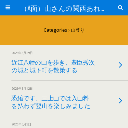
（A面）山さんの関西あれこれ見て歩き （B面）山さんの戦国あれこれ読み歩き
Categories ›
山登り
2026年6月29日
近江八幡の山を歩き、豊臣秀次
の城と城下町を散策する
2026年6月12日
恐縮です、三上山では入山料
を払わず登山を楽しみました
2026年5月5日