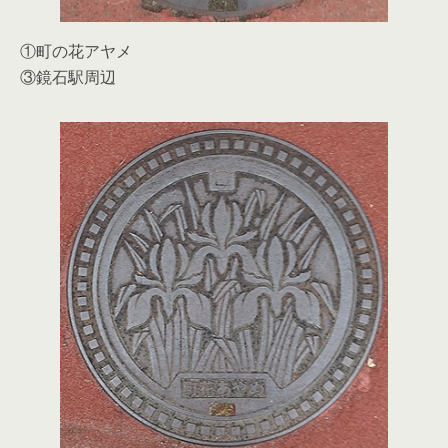
①町の花アヤメ
③鏡石駅周辺