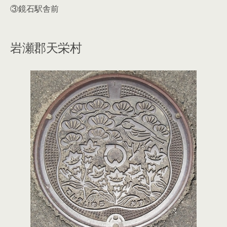
③鏡石駅舎前
岩瀬郡天栄村