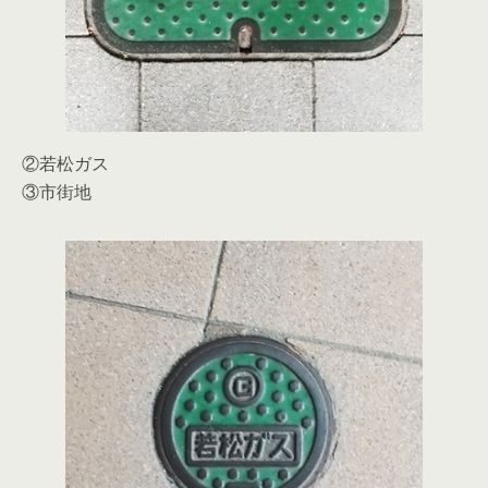
②若松ガス
③市街地