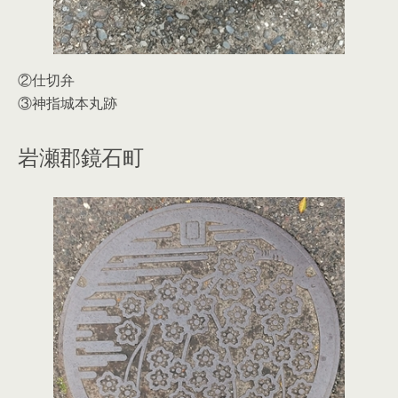
②仕切弁
③神指城本丸跡
岩瀬郡鏡石町