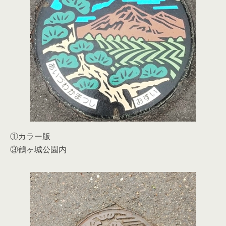
①カラー版
③鶴ヶ城公園内