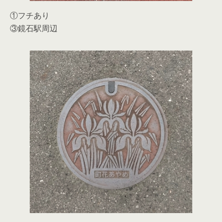
①フチあり
③鏡石駅周辺