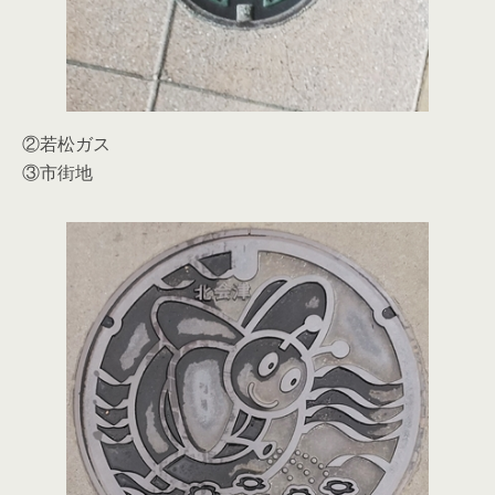
②若松ガス
③市街地