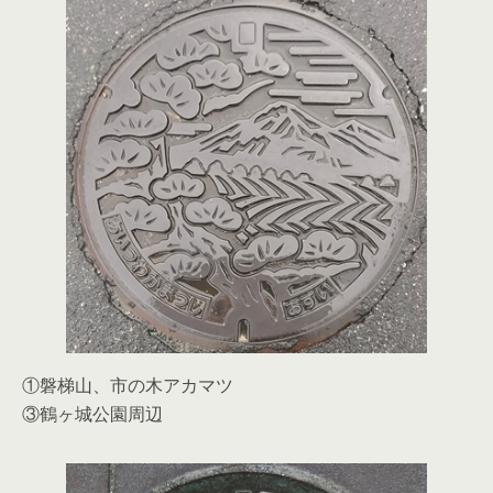
①磐梯山、市の木アカマツ
③鶴ヶ城公園周辺