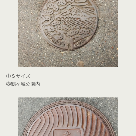
①Ｓサイズ
③鶴ヶ城公園内