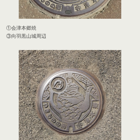
①会津本郷焼
③向羽黒山城周辺