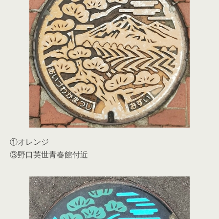
①オレンジ
③野口英世青春館付近