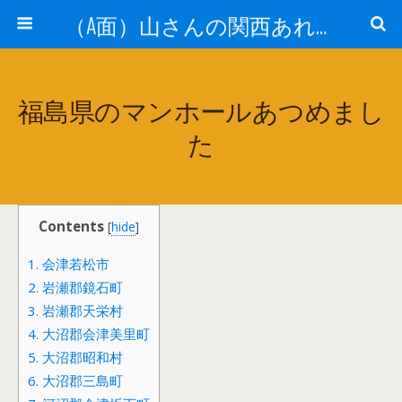
（A面）山さんの関西あれこれ見て歩き （B面）山さんの戦国あれこれ読み歩き
福島県のマンホールあつめまし
た
Contents
[
hide
]
1.
会津若松市
2.
岩瀬郡鏡石町
3.
岩瀬郡天栄村
4.
大沼郡会津美里町
5.
大沼郡昭和村
6.
大沼郡三島町