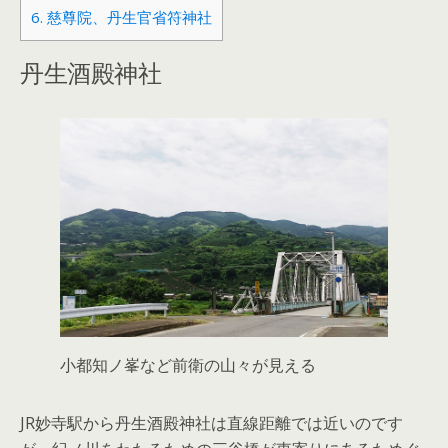
6.
慈尊院、丹生官省符神社
丹生酒殿神社
小都知ノ峯など前衛の山々が見える
JR妙寺駅から丹生酒殿神社は直線距離では近いのです