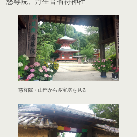
慈尊院、丹生官省符神社
慈尊院・山門から多宝塔を見る