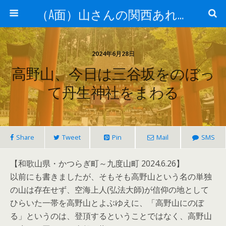
（A面）山さんの関西あれこれ見て歩き （B面）山さんの戦国あれこれ読み歩き
2024年6月28日
高野山、今日は三谷坂をのぼっ
て丹生神社をまわる
Share
Tweet
Pin
Mail
SMS
【和歌山県・かつらぎ町～九度山町 2024.6.26】
以前にも書きましたが、そもそも高野山という名の単独
の山は存在せず、空海上人(弘法大師)が信仰の地として
ひらいた一帯を高野山とよぶゆえに、「高野山にのぼ
る」というのは、登頂するということではなく、高野山