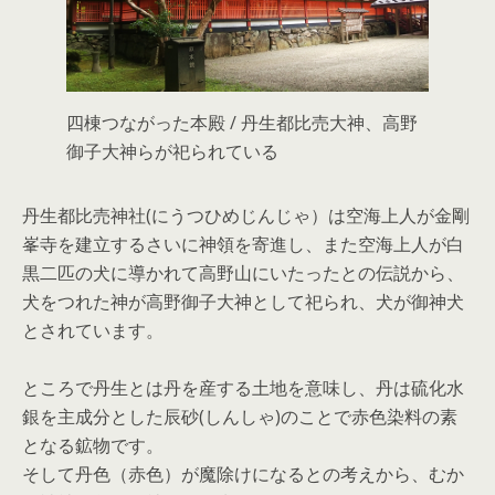
四棟つながった本殿 / 丹生都比売大神、高野
御子大神らが祀られている
丹生都比売神社(にうつひめじんじゃ）は空海上人が金剛
峯寺を建立するさいに神領を寄進し、また空海上人が白
黒二匹の犬に導かれて高野山にいたったとの伝説から、
犬をつれた神が高野御子大神として祀られ、犬が御神犬
とされています。
ところで丹生とは丹を産する土地を意味し、丹は硫化水
銀を主成分とした辰砂(しんしゃ)のことで赤色染料の素
となる鉱物です。
そして丹色（赤色）が魔除けになるとの考えから、むか