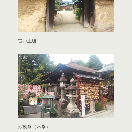
古い土塀
弥勒堂（本堂）