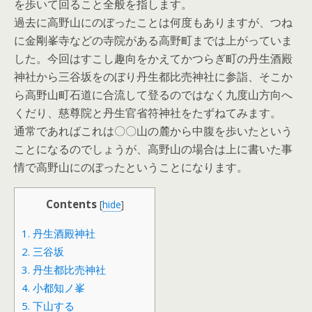
を歩いて回ること全般を指します。
過去に高野山にのぼったことは何度もありますが、つね
に金剛峯寺などの寺院がある高野町までは上がっていま
した。今回はすこし趣向をかえてかつらぎ町の丹生酒殿
神社から三谷坂をのぼり丹生都比売神社に参詣、そこか
ら高野山町石道に合流して登るのではなく九度山方向へ
くだり、慈尊院と丹生官省符神社をたずねてみます。
通常であればこれは〇〇山の麓から中腹を歩いたという
ことになるのでしょうが、高野山の場合は上に書いた事
情で高野山にのぼったということになります。
Contents
[
hide
]
1.
丹生酒殿神社
2.
三谷坂
3.
丹生都比売神社
4.
小都知ノ峯
5.
下山する