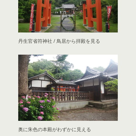
丹生官省符神社 / 鳥居から拝殿を見る
奥に朱色の本殿がわずかに見える