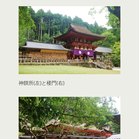
神饌所(左)と楼門(右)