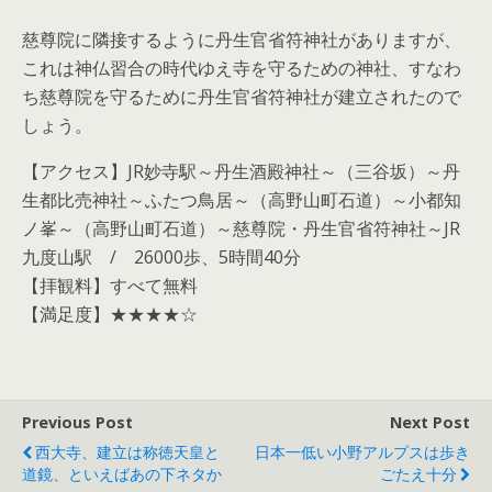
慈尊院に隣接するように丹生官省符神社がありますが、
これは神仏習合の時代ゆえ寺を守るための神社、すなわ
ち慈尊院を守るために丹生官省符神社が建立されたので
しょう。
【アクセス】JR妙寺駅～丹生酒殿神社～（三谷坂）～丹
生都比売神社～ふたつ鳥居～（高野山町石道）～小都知
ノ峯～（高野山町石道）～慈尊院・丹生官省符神社～JR
九度山駅 / 26000歩、5時間40分
【拝観料】すべて無料
【満足度】★★★★☆
Previous Post
Next Post
西大寺、建立は称徳天皇と
日本一低い小野アルプスは歩き
道鏡、といえばあの下ネタか
ごたえ十分