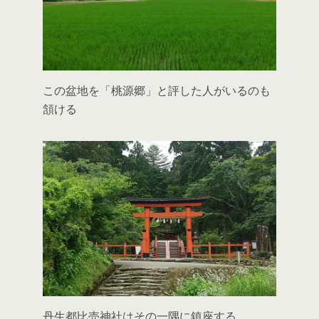
この盆地を「桃源郷」と評した人がいるのも
頷ける
丹生都比売神社はその一隅に鎮座する