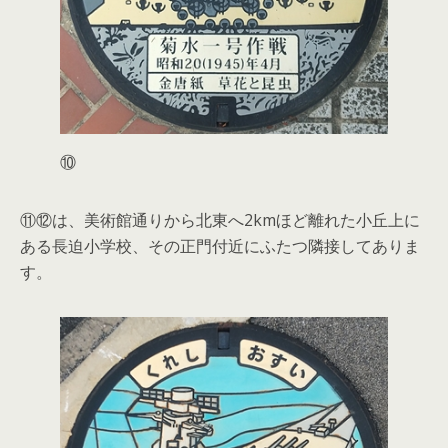
⑩
⑪⑫は、美術館通りから北東へ2kmほど離れた小丘上に
ある長迫小学校、その正門付近にふたつ隣接してありま
す。