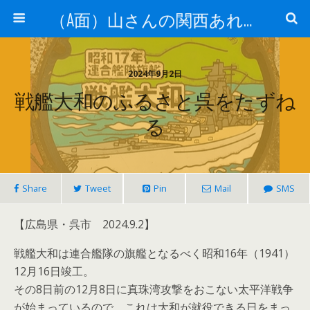
（A面）山さんの関西あれこれ見て歩き （B面）山さんの戦国あれこれ読み歩き
2024年9月2日
戦艦大和のふるさと呉をたずね
る
Share
Tweet
Pin
Mail
SMS
【広島県・呉市 2024.9.2】
戦艦大和は連合艦隊の旗艦となるべく昭和16年（1941）
12月16日竣工。
その8日前の12月8日に真珠湾攻撃をおこない太平洋戦争
が始まっているので、これは大和が就役できる日をまっ