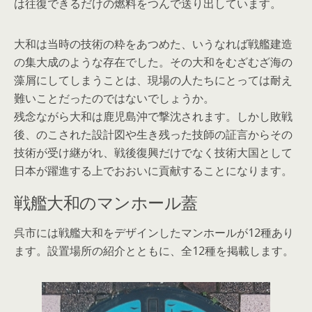
は往復できるだけの燃料をつんで送り出しています。
大和は当時の技術の粋をあつめた、いうなれば戦艦建造
の集大成のような存在でした。その大和をむざむざ海の
藻屑にしてしまうことは、現場の人たちにとっては耐え
難いことだったのではないでしょうか。
残念ながら大和は鹿児島沖で撃沈されます。しかし敗戦
後、のこされた設計図や生き残った技師の証言からその
技術が受け継がれ、戦後復興だけでなく技術大国として
日本が躍進する上でおおいに貢献することになります。
戦艦大和のマンホール蓋
呉市には戦艦大和をデザインしたマンホールが12種あり
ます。設置場所の紹介とともに、全12種を掲載します。