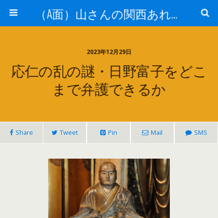
（A面）山さんの関西あれこれ見て歩き （B面）山さんの戦国あれこれ読み歩き
2023年12月29日
応仁の乱の謎・日野富子をどこ
まで弁護できるか
Share
Tweet
Pin
Mail
SMS