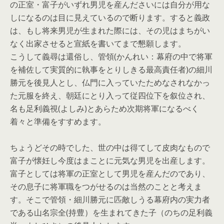
の正室・富子がいずれ男児を産んださいには自分が用な
しになるのは目に見えているので断ります。すると義政
は、もし将来男児が生まれた際には、その児はまちがい
なく出家させると宣紙を書いてまで懇願します。
こうして義尋は還俗し、管領(かんれい：幕府の中で将軍
を補佐して実質的に執事をとりしきる最高責任者)の細川
勝元を後見人とし、仏門に入っていたためなされなかっ
た元服を終え、朝廷にとり入って従四位下を叙位され、
名も足利義視(よしみ)とあらため次期将軍になるべく
着々と準備をすすめます。
ちょうどその時でした、世の中は得てして皮肉なもので
富子が懐妊し今度はまことに元気な男児を出産します。
富子としては将軍の正室として男児を産んだのであり、
その息子に将軍職をつがせるのは当然のことと考えま
す。そこで管領・細川勝元に匹敵しうる幕府内の実力者
である山名宗全(持豊）を生まれてきた子（のちの足利義