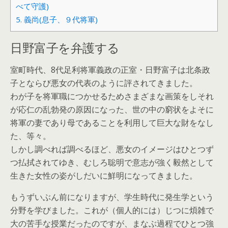
べて守護)
5.
義尚(息子、９代将軍)
日野富子を弁護する
室町時代、8代足利将軍義政の正室・日野富子は北条政
子とならび悪女の代表のように評されてきました。
わが子を将軍職につかせるためさまざまな画策をしそれ
が応仁の乱勃発の原因になった、世の中の窮状をよそに
将軍の妻であり母であることを利用して巨大な財をなし
た、等々。
しかし調べれば調べるほど、悪女のイメージはひとつず
つ払拭されてゆき、むしろ聡明で意志が強く毅然として
生きた女性の姿がしだいに鮮明になってきました。
もうずいぶん前になりますが、学生時代に発生学という
分野を学びました。これが（個人的には）じつに煩雑で
大の苦手な授業だったのですが、まなぶ過程でひとつ強