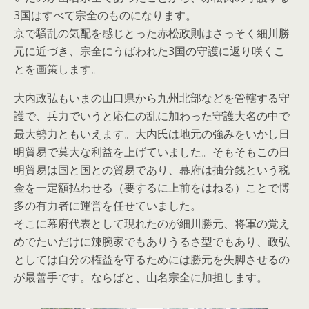
3国はすべて宗全のものになります。
京で騒乱の気配を感じとった赤松政則はさっそく細川勝
元に近づき、宗全にうばわれた3国の守護に返り咲くこ
とを画策します。
大内政弘もいまの山口県から九州北部などを管轄する守
護で、兵力でいうと応仁の乱に加わった守護大名の中で
最大勢力ともいえます。大内氏は地元の強みをいかし日
明貿易で莫大な利益を上げていました。そもそもこの日
明貿易は国と国との貿易であり、幕府は抽分銭という税
金を一定額払わせる（要するに上前をはねる）ことで博
多の有力者に運営を任せていました。
そこに幕府代表として現れたのが細川勝元、将軍の覚え
めでたいだけに辣腕家でもありうるさ型でもあり、政弘
としては自分の権益を守るためには勝元を失脚させるの
が最善手です。ならばと、山名宗全に加担します。