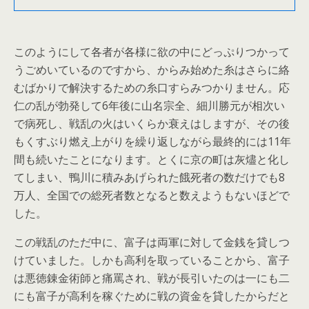
このようにして各者が各様に欲の中にどっぷりつかって
うごめいているのですから、からみ始めた糸はさらに絡
むばかりで解決するための糸口すらみつかりません。応
仁の乱が勃発して6年後に山名宗全、細川勝元が相次い
で病死し、戦乱の火はいくらか衰えはしますが、その後
もくすぶり燃え上がりを繰り返しながら最終的には11年
間も続いたことになります。とくに京の町は灰燼と化し
てしまい、鴨川に積みあげられた餓死者の数だけでも8
万人、全国での総死者数となると数えようもないほどで
した。
この戦乱のただ中に、富子は両軍に対して金銭を貸しつ
けていました。しかも高利を取っていることから、富子
は悪徳錬金術師と痛罵され、戦が長引いたのは一にも二
にも富子が高利を稼ぐために戦の資金を貸したからだと