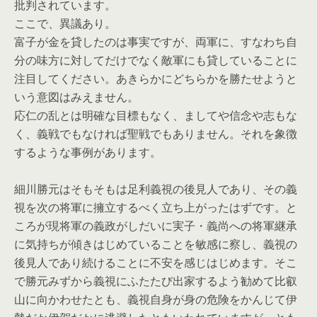
批判されています。
ここで、異議あり。
富子が金を貸したのは事実ですが、両軍に、すなわち自
分の味方に対してだけでなく敵軍にも貸していることに
注目してください。あきらかにどちらかを勝たせようと
いう意図はみえません。
応仁の乱とは明確な目標もなく、ましてや信念や志もな
く、義戦でもなければ聖戦でもありません。それを象徴
するような事例があります。
細川勝元はそもそもは足利義視の後見人であり、その義
視を次の将軍に擁立するべく立ち上がったはずです。と
ころが現将軍の義政がしだいに実子・義尚への将軍継承
に気持ちが傾きはじめていることを敏感に察し、義視の
後見人であり続けることに不安を感じはじめます。そこ
で勝元みずから義視にふたたび出家するよう勧めて比叡
山に向かわせたとも、義視自身が身の危険をかんじて伊