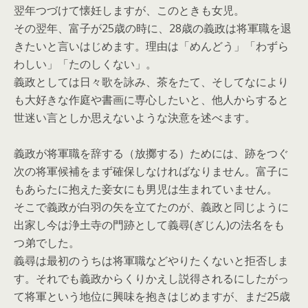
翌年つづけて懐妊しますが、このときも女児。
その翌年、富子が25歳の時に、28歳の義政は将軍職を退
きたいと言いはじめます。理由は「めんどう」「わずら
わしい」「たのしくない」。
義政としては日々歌を詠み、茶をたて、そしてなにより
も大好きな作庭や書画に専心したいと、他人からすると
世迷い言としか思えないような決意を述べます。
義政が将軍職を辞する（放擲する）ためには、跡をつぐ
次の将軍候補をまず確保しなければなりません。富子に
もあらたに抱えた妾女にも男児は生まれていません。
そこで義政が白羽の矢を立てたのが、義政と同じように
出家し今は浄土寺の門跡として義尋(ぎじん)の法名をも
つ弟でした。
義尋は最初のうちは将軍職などやりたくないと拒否しま
す。それでも義政からくりかえし説得されるにしたがっ
て将軍という地位に興味を抱きはじめますが、まだ25歳