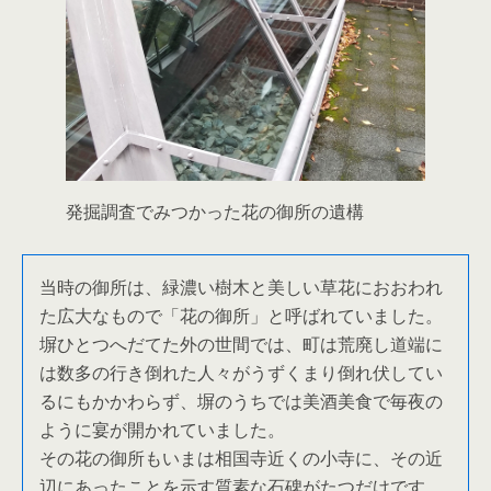
発掘調査でみつかった花の御所の遺構
当時の御所は、緑濃い樹木と美しい草花におおわれ
た広大なもので「花の御所」と呼ばれていました。
塀ひとつへだてた外の世間では、町は荒廃し道端に
は数多の行き倒れた人々がうずくまり倒れ伏してい
るにもかかわらず、塀のうちでは美酒美食で毎夜の
ように宴が開かれていました。
その花の御所もいまは相国寺近くの小寺に、その近
辺にあったことを示す質素な石碑がたつだけです。