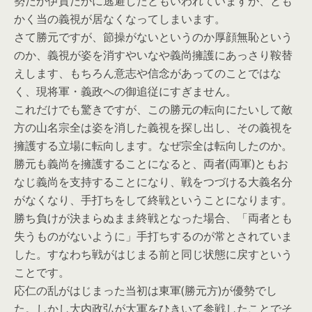
勢だか伊賀だかに逃避したともいわれていますが、とも
かく当の義視が居なくなってしまいます。
さて勝元ですが、節操がないというのか厚顔無恥という
のか、義視が姿を消すやいなや義尚擁護にあっさり鞍替
えします、もちろん意志や信念があってのことではな
く、現将軍・義政への御追従にすぎません。
これだけでも驚きですが、この勝元の転向にたいして敵
方の山名宗全は姿を消した義視を探し出し、その義視を
擁護する立場に転向します。なぜ宗全は転向したのか。
勝元も義尚を擁護することになると、両者(両軍)ともお
なじ義尚を支持することになり、戦をつづける大義名分
がなくなり、手打ちをして終戦ということになります。
勝ち負けが決まらぬまま終戦となった場合、「両者とも
失うものがないように」手打ちするのが常とされていま
した。すなわち戦がはじまる前と同じ状態に戻すという
ことです。
応仁の乱がはじまった当初は東軍(勝元方)が優勢でし
た。しかし大内政弘が大軍をひきいて参戦したことでそ