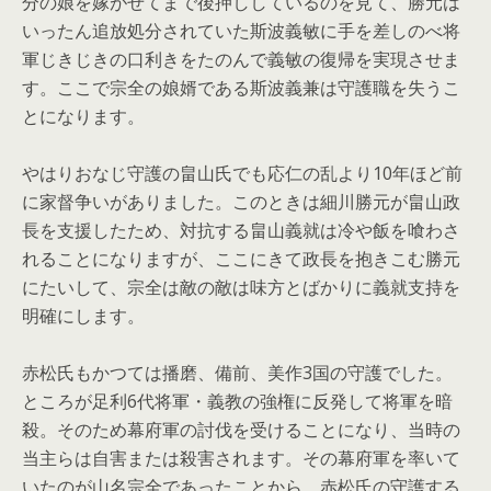
分の娘を嫁がせてまで後押ししているのを見て、勝元は
いったん追放処分されていた斯波義敏に手を差しのべ将
軍じきじきの口利きをたのんで義敏の復帰を実現させま
す。ここで宗全の娘婿である斯波義兼は守護職を失うこ
とになります。
やはりおなじ守護の畠山氏でも応仁の乱より10年ほど前
に家督争いがありました。このときは細川勝元が畠山政
長を支援したため、対抗する畠山義就は冷や飯を喰わさ
れることになりますが、ここにきて政長を抱きこむ勝元
にたいして、宗全は敵の敵は味方とばかりに義就支持を
明確にします。
赤松氏もかつては播磨、備前、美作3国の守護でした。
ところが足利6代将軍・義教の強権に反発して将軍を暗
殺。そのため幕府軍の討伐を受けることになり、当時の
当主らは自害または殺害されます。その幕府軍を率いて
いたのが山名宗全であったことから、赤松氏の守護する