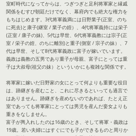
室町時代になってからは、つぎつぎと足利将軍家と縁戚
関係をむすび朝廷だけでなく、幕府内でも絶大な権力を
もちはじめます。3代将軍義満には日野業子(正室、のち
に死去)と康子(継室 / 業子の姪）、4代将軍義持には栄子
(正室 / 康子の妹)、5代は早世、6代将軍義教には宗子(正
室 / 栄子の姪、のちに離別)と重子(側室 / 宗子の妹）、7
代は早世、そして8代将軍義政に富子が嫁いでいます。
義政は義教の五男であり重子が母親、富子にとっては重
子は大叔母(祖父の妹）といういかにも複雑な関係です。
将軍家に嫁いだ日野家の女にとって何よりも重要な役目
は、跡継ぎを産むこと、これに尽きるといっても過言で
はありません。跡継ぎを産めないのであれば、たとえ正
室であっても将軍家にとっては男児を産んだ妾女よりも
重きをなしません。
富子が輿入れしたのは16歳のとき、そして将軍・義政は
19歳。若い夫婦にはすぐにでも子ができるものと周りか