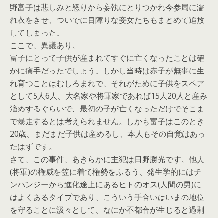
野富子は悲しみと怒りから妄執にとりつかれ今参局に濡
れ衣をきせ、ついでに目障りな妾女たちもまとめて追放
してしまった。
ここで、異議あり。
富子にとって子供が産まれてすぐに亡くなったことは確
かに痛手だったでしょう。しかし当時は赤子が無事に生
れ育つことはむしろまれで、それがために子供をスペア
として5人6人、大名家や将軍家であれば15人20人と産み
溜めするぐらいで、最初の子が亡くなっただけでそこま
で暴走するとは考えられません。しかも富子はこのとき
20歳、まだまだ子供は産めるし、本人もその自覚はあっ
たはずです。
さて、この事件、あきらかに主犯は日野勝光です。他人
(将軍)の権威を笠に着て権勢をふるう、発生学的にはチ
ンパンジーから進化途上にあるヒトのオス(人間の男)に
はよくあるタイプであり、こういう手合いはいまの地位
を守ることに汲々として、なにか不都合が生じると過剰