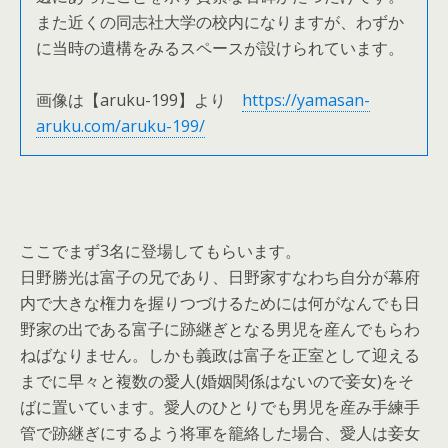
また近くの同志社大学の校内になりますが、わずか
に当時の遺構をみるスペースが設けられています。
画像は【aruku-199】より
https://yamasan-
aruku.com/aruku-199/
ここでまず3名に登場してもらいます。
日野勝光は富子の兄であり、日野家すなわち自分が幕府
内で大きな権力を握りつづけるためには何がなんでも日
野家の出である富子に跡継ぎとなる男児を産んでもらわ
ねばなりません。しかも義政は富子を正室として迎える
までに早々と複数の愛人(婚姻関係はないので妾女)をそ
ばに置いています。愛人のひとりでも男児を産み手練手
管で跡継ぎにするよう将軍を籠絡した場合、愛人は妾女