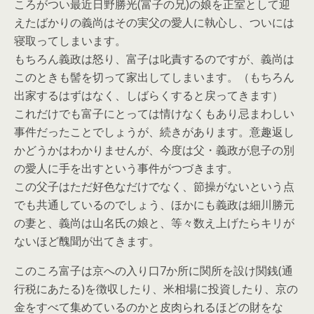
ころがつい最近日野勝光(富子の兄)の娘を正室として迎
えたばかりの義尚はその実父の愛人に執心し、ついには
寝取ってしまいます。
もちろん義政は怒り、富子は叱責するのですが、義尚は
このときも髻を切って家出してしまいます。（もちろん
出家するはずはなく、しばらくすると戻ってきます）
これだけでも富子にとっては情けなくもあり忌まわしい
事件だったことでしょうが、続きがあります。意趣返し
かどうかはわかりませんが、今度は父・義政が息子の別
の愛人に手を出すという事件がつづきます。
この父子はただ好色なだけでなく、節操がないという点
でも共通しているのでしょう、ほかにも義政は細川勝元
の妻と、義尚は山名氏の娘と、等々数え上げたらキリが
ないほど醜聞が出てきます。
このころ富子は京への入り口7か所に関所を設け関銭(通
行税にあたる)を徴収したり、米相場に投資したり、京の
金をすべて集めているのかと皮肉られるほどの財をな