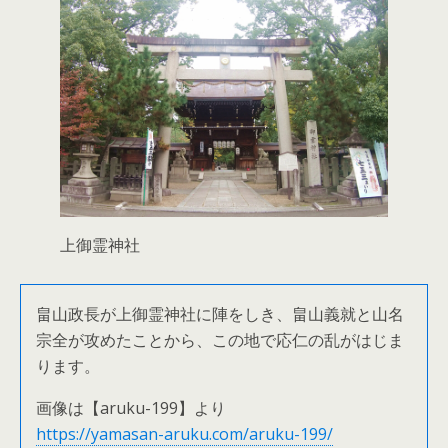
上御霊神社
畠山政長が上御霊神社に陣をしき、畠山義就と山名
宗全が攻めたことから、この地で応仁の乱がはじま
ります。
画像は【aruku-199】より
https://yamasan-aruku.com/aruku-199/