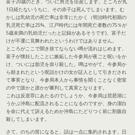
富子20歳のとき、ついに男児を出産します。ところが丸
1日経たないうちに、その赤子は死んでしまいます。む
かしは乳幼児の死亡率は非常にたかく（明治時代初期の
乳児死亡率は25%、江戸時代には年間死亡者数の75％が
5歳未満の乳幼児だったと記録があるそうです)、富子だ
けが不運に見舞われたというわけではありません。
ところがここで聞き捨てならない噂が流れはじめます。
富子が懐妊したことに嫉妬した今参局が夜ごと呪いをか
け、ついには胎児を祟り殺した。噂はやがて、今参局か
ら頼まれたという呪詛かけの女が証人として引きだされ
て事実となり、今参局本人から事情を聞くことなく密室
の中で誰かと誰かが審判して真実となります。
これは反逆罪にあたるのでしょうか、今参局は琵琶湖に
うかぶ沖島に配流されることになるのですが、身の潔白
を命に代えて訴えるためか沖島にたどりつく前に割腹自
殺してしまいます。
さて、のちの世になると、話は一点に集約されます、日