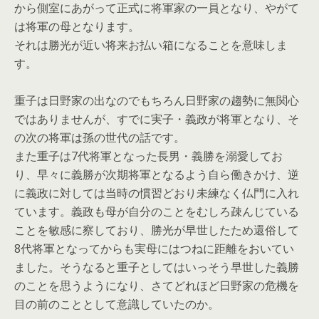
から側室にあがって正式に将軍家の一員となり、やがて
は将軍の母となります。
それは勝光が近い将来お払い箱になることを意味しま
す。
重子は日野家の出なのでもちろん日野家の趨勢に無関心
ではありませんが、すでに実子・義政が将軍となり、そ
の次の将軍は孫の世代の話です。
また重子は7代将軍となった長男・義勝を溺愛してお
り、早々に義勝が次期将軍となるよう自ら働きかけ、逆
に義政に対しては当時の慣習どおり未練なく仏門に入れ
ています。義政も母が自分のことをむしろ疎んじている
ことを敏感に察しており、勝光が早世したため還俗して
8代将軍となってからも実母にはつねに距離をおいてい
ました。そうなると重子としてはいっそう早世した義勝
のことを思うようになり、さてどれほど日野家の危機を
目の前のこととして意識していたのか。