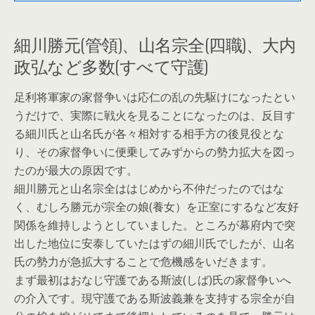
細川勝元(管領)、山名宗全(四職)、大内
政弘など多数(すべて守護)
足利将軍家の家督争いは応仁の乱の先駆けになったとい
うだけで、実際に戦火を見ることになったのは、反目す
る細川氏と山名氏が各々相対する相手方の後見役とな
り、その家督争いに便乗してみずからの勢力拡大を図っ
たのが最大の原因です。
細川勝元と山名宗全ははじめから不仲だったのではな
く、むしろ勝元が宗全の娘(養女）を正室にするなど友好
関係を維持しようとしていました。ところが幕府内で突
出した地位に安泰していたはずの細川氏でしたが、山名
氏の勢力が急拡大することで危機感をいだきます。
まず最初はおなじ守護である斯波(しば)氏の家督争いへ
の介入です。現守護である斯波義兼を支持する宗全が自