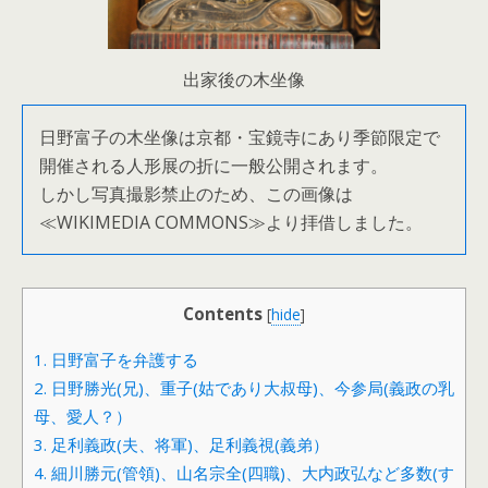
出家後の木坐像
日野富子の木坐像は京都・宝鏡寺にあり季節限定で
開催される人形展の折に一般公開されます。
しかし写真撮影禁止のため、この画像は
≪WIKIMEDIA COMMONS≫より拝借しました。
Contents
[
hide
]
1.
日野富子を弁護する
2.
日野勝光(兄)、重子(姑であり大叔母)、今参局(義政の乳
母、愛人？）
3.
足利義政(夫、将軍)、足利義視(義弟）
4.
細川勝元(管領)、山名宗全(四職)、大内政弘など多数(す