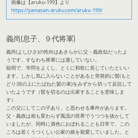
画像は【aruku-199】より
https://yamasan-aruku.com/aruku-199/
義尚(息子、９代将軍)
義尚(よしひさ)の性向はあきらかに父・義政似だったよ
うです。すなわち将軍には適していない。
聡明で、学問をよくし、とくに和歌に長じていたといい
ます。しかし気に入らないことがあると突発的に髻(もと
どり:頭の上にたばねた髪の束)をみずから切って反抗して
いたようです（髻を切るのは出家することを意味しま
す）
この父にしてこの子あり、と思わせる事件があります。
父・義政は相も変わらず風流の世界でうつつを抜かして
いましたが、同時に酒色におぼれることも日常で、この
ころは若くうつくしい公家の娘を寵愛していました。と