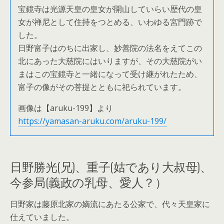
宝鏡寺は光源天皇の皇女が開山していらい歴代の皇
女が禅尼として住持をつとめる、いわゆる宮門跡で
した。
日野富子はのちに出家し、妙善院の法名をえてこの
北にあった大慈院にはいりますが、その大慈院がい
まはこの宝鏡寺と一緒になって受け継がれたため、
富子の像がその菩提とともに祀られています。
画像は【aruku-199】より
https://yamasan-aruku.com/aruku-199/
日野勝光(兄)、重子(姑であり大叔母)、
今参局(義政の乳母、愛人？）
日野家は藤原北家の嫡流にあたる公家で、代々天皇家に
仕えていました。