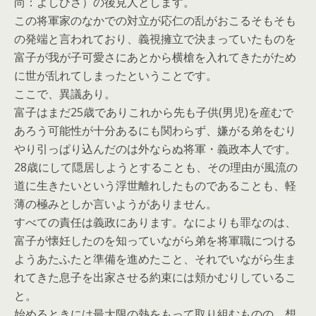
尚：よしひさ）の後見人とします。
この将軍家のなかでの対立が応仁の乱がおこるそもそも
の発端と言われており、義視擁立で決まっていたものを
富子が我が子可愛さにあとから横槍を入れてきたがため
に世が乱れてしまったということです。
ここで、異議あり。
富子はまだ25歳でありこれから先も子供(男児)を産むで
あろう可能性が十分あるにも関わらず、嫌がる弟をむり
やり引っぱり込んだのは外ならぬ将軍・義政本人です。
28歳にして隠居しようとすることも、その理由が風流の
道に生きたいという浮世離れしたものであることも、軽
薄の極みとしか言いようがありません。
すべての責任は義政にあります。なによりも罪なのは、
富子が懐妊したのを知っていながら弟を将軍職につける
ようあたふたと準備を進めたこと、それでいながら生ま
れてきた息子を出家させる約束には頬かむりしているこ
と。
始めるときには最大限の熱をもって取り組むものの、想