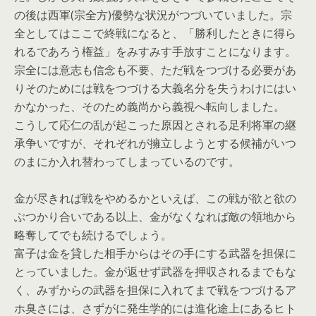
の後は西軍(宗全方)優勢な状況がつづいていました。宗
全としてはここで終戦になると、「勝利したときに得ら
れるであろう権益」をみすみす手放すことになります。
宗全には意志も信念も不要、ただ戦をつづける必要があ
りそのためには戦をつづける大義名分を失うわけにはい
かなかった、そのため義尚から義視へ転向しました。
こうして応仁の乱が起こった原因とされる足利将軍の継
承争いですが、それぞれが擁立しようとする候補がいつ
のまにか入れ替わってしまっているのです。
金が尽きれば戦をやめるかといえば、この戦が欲と欲の
ぶつかり合いである以上、金がなくなれば敵の領地から
略奪してでも続けるでしょう。
富子は金を貸した相手からはその手にする武器を担保に
とっていました。金が返せず武器を押収されるまでもな
く、みずからの武器を担保に入れてまで戦をつづけるア
ホ臭さには、さずがに発生学的には進化途上にあるヒト