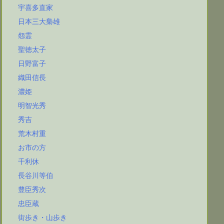
宇喜多直家
日本三大梟雄
怨霊
聖徳太子
日野富子
織田信長
濃姫
明智光秀
秀吉
荒木村重
お市の方
千利休
長谷川等伯
豊臣秀次
忠臣蔵
街歩き・山歩き