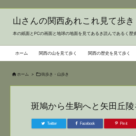
山さんの関西あれこれ見
本の紙面とPCの画面と地球の地面を見てあるき読んであるく歴
ホーム
関西の山を見て歩く
関西の歴史を見て歩く

ホーム
>

街歩き・山歩き
斑鳩から生駒へと矢田丘陵
Twitter
Facebook
Pin it