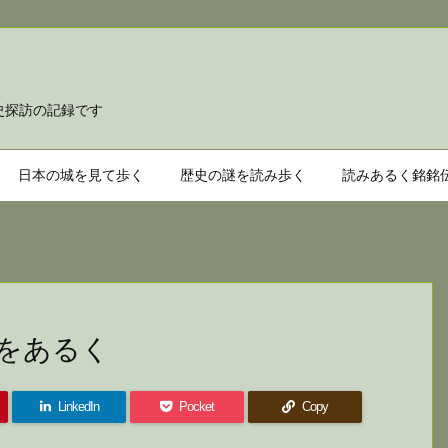
て歩き
史探訪の記録です
日本の城を見て歩く
歴史の謎を読み歩く
読みあるく銘銘
をあるく
LinkedIn
Pocket
Copy