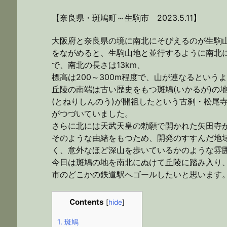
【奈良県・斑鳩町～生駒市 2023.5.11】
大阪府と奈良県の境に南北にそびえるのが生駒山
をながめると、生駒山地と並行するように南北
で、南北の長さは13km、
標高は200～300m程度で、山が連なるとい
丘陵の南端は古い歴史をもつ斑鳩(いかるが)の
(とねりしんのう)が開祖したという古刹・松尾
がつづいていました。
さらに北には天武天皇の勅願で開かれた矢田寺
そのような由緒をもつため、開発のすすんだ地
く、意外なほど深山を歩いているかのような雰
今日は斑鳩の地を南北にぬけて丘陵に踏み入り
市のどこかの鉄道駅へゴールしたいと思います
Contents
[
hide
]
1.
斑鳩