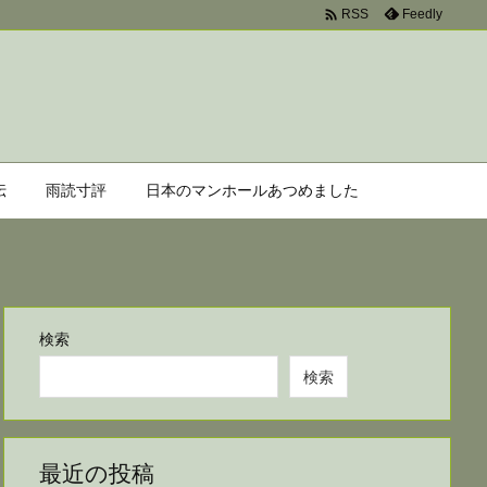

Feedly
RSS
伝
雨読寸評
日本のマンホールあつめました
検索
検索
最近の投稿