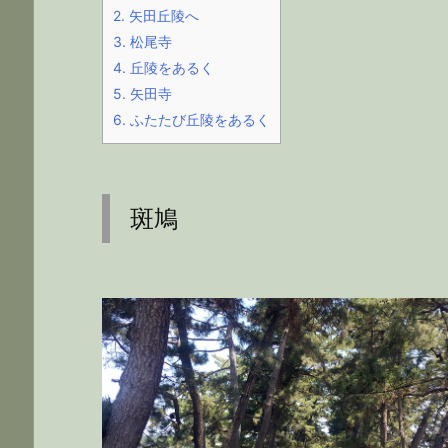
2.
矢田丘陵へ
3.
松尾寺
4.
丘陵をあるく
5.
矢田寺
6.
ふたたび丘陵をあるく
斑鳩