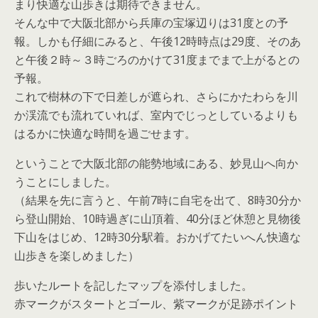
まり快適な山歩きは期待できません。
そんな中で大阪北部から兵庫の宝塚辺りは31度との予
報。しかも仔細にみると、午後12時時点は29度、そのあ
と午後２時～３時ごろのかけて31度までまで上がるとの
予報。
これで樹林の下で日差しが遮られ、さらにかたわらを川
か渓流でも流れていれば、室内でじっとしているよりも
はるかに快適な時間を過ごせます。
ということで大阪北部の能勢地域にある、妙見山へ向か
うことにしました。
（結果を先に言うと、午前7時に自宅を出て、8時30分か
ら登山開始、10時過ぎに山頂着、40分ほど休憩と見物後
下山をはじめ、12時30分駅着。おかげてたいへん快適な
山歩きを楽しめました）
歩いたルートを記したマップを添付しました。
赤マークがスタートとゴール、紫マークが足跡ポイント