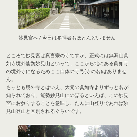
妙見宮へ / 今日は参拝者もほとんどいません
ところで妙見宮は真言宗の寺ですが、正式には無漏山眞
如寺境外能勢妙見山といって、ここから北にある眞如寺
の境外寺になるためここ自体の寺号(寺の名)はありませ
ん。
もっとも境外寺とはいえ、大元の眞如寺よりずっと名が
知られており、能勢妙見山にのぼるといえば、この妙見
宮にお参りすることを意味し、たんに山登りであれば妙
見山登山と区別されるぐらいです。