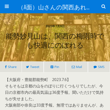
（A面）山さんの関西あれこれ見て歩き （B面）山さんの戦国あれこれ読み歩き
2023年7月9日
能勢妙見山は、関西の梅雨時で
も快適にのぼれる
Share
Tweet
Pin
Mail
SMS
【大阪府・豊能郡能勢町 2023.7.6】
そもそもは京都の山をのぼりに行くつもりでしたが、今
日の京都市内の最高気温は36度予報。聞いただけで気持
ちが失せました。
大阪南部や奈良は33度予報。無理ではありませんが、あ