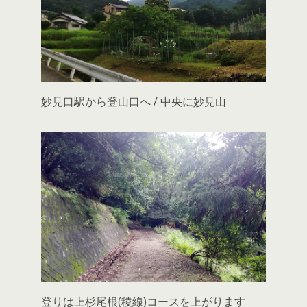
妙見口駅から登山口へ / 中央に妙見山
登りは上杉尾根(稜線)コースを上がります