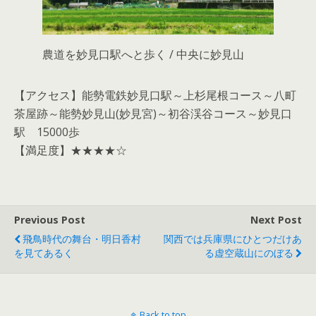
農道を妙見口駅へと歩く / 中央に妙見山
【アクセス】能勢電鉄妙見口駅～上杉尾根コース～八町
茶屋跡～能勢妙見山(妙見宮)～初谷渓谷コース～妙見口
駅 15000歩
【満足度】★★★★☆
Previous Post
Next Post
飛鳥時代の舞台・明日香村
関西では兵庫県にひとつだけあ
を見てあるく
る虚空蔵山にのぼる
Back to top