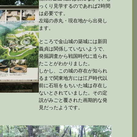
っくり見学するのであれば2時間
は必要です。
左端の赤丸・現在地から出発し
ます。
ところで金山城の築城には新田
義貞は関係していないようで、
発掘調査から戦国時代に造られ
たことがわかりました。
しかし、この城の存在が知られ
るまで関東地方には江戸時代以
前に石垣をもちいた城は存在し
ないとされていました。その定
説がみごと覆された画期的な発
見だったようです。