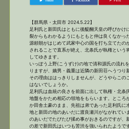
Twitter
Facebook
Pin it
【群馬県・太田市 2024.5.22】
足利氏と新田氏はともに後醍醐天皇の呼びかけ
裂からもわかるようにもともと仲は良くなかっ
源頼朝がはじめて武家中心の国を打ち立てたの
されることで直系が絶え、北条氏が執権という
してゆきます。
いっぽう上野(こうずけ)の地で清和源氏の流れ
りますが、嫡男・義重は近隣の新田荘へうつり
その理由ははっきりしませんが、どうやらこの
はないでしょうか。
足利氏は血統の良さを前面に出して執権・北条
地盤をかため相応の領地をもらいます。ところ
か田舎土豪のまま、先祖は弟であった足利氏に
地と新田の地のあいだに渡良瀬川がながれてい
のあいだでたびたび揉め事がおきるのですが、
の差で新田氏はいつも苦渋を強いられたようで