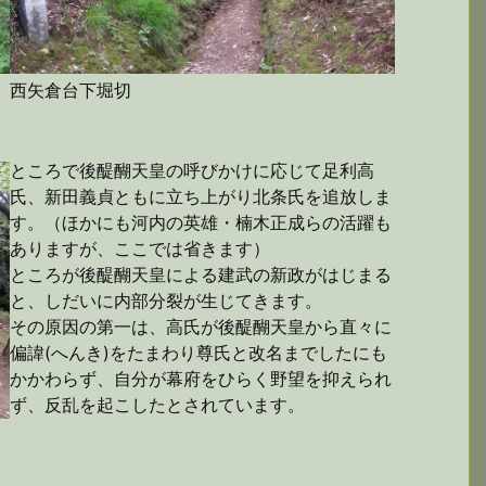
西矢倉台下堀切
ところで後醍醐天皇の呼びかけに応じて足利高
氏、新田義貞ともに立ち上がり北条氏を追放しま
す。（ほかにも河内の英雄・楠木正成らの活躍も
ありますが、ここでは省きます）
ところが後醍醐天皇による建武の新政がはじまる
と、しだいに内部分裂が生じてきます。
その原因の第一は、高氏が後醍醐天皇から直々に
偏諱(へんき)をたまわり尊氏と改名までしたにも
かかわらず、自分が幕府をひらく野望を抑えられ
ず、反乱を起こしたとされています。