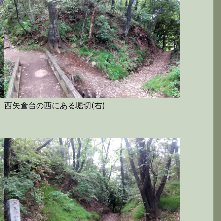
西矢倉台の西にある堀切(右)