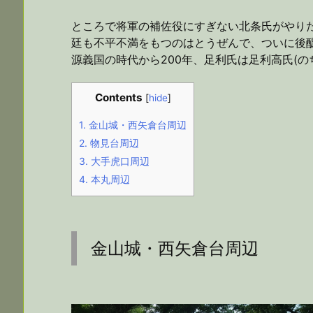
ところで将軍の補佐役にすぎない北条氏がやり
廷も不平不満をもつのはとうぜんで、ついに後
源義国の時代から200年、足利氏は足利高氏(
Contents
[
hide
]
1.
金山城・西矢倉台周辺
2.
物見台周辺
3.
大手虎口周辺
4.
本丸周辺
金山城・西矢倉台周辺