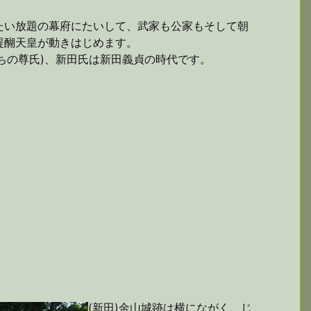
たい放題の幕府にたいして、武家も公家もそして朝
醍醐天皇が動きはじめます。
のちの尊氏)、新田氏は新田義貞の時代です。
(新田)金山城跡は横にながく、じ