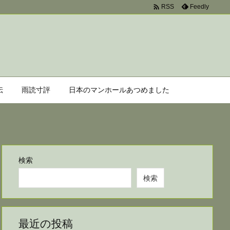

Feedly
RSS
伝
雨読寸評
日本のマンホールあつめました
検索
検索
最近の投稿