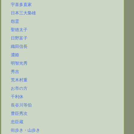
宇喜多直家
日本三大梟雄
怨霊
聖徳太子
日野富子
織田信長
濃姫
明智光秀
秀吉
荒木村重
お市の方
千利休
長谷川等伯
豊臣秀次
忠臣蔵
街歩き・山歩き