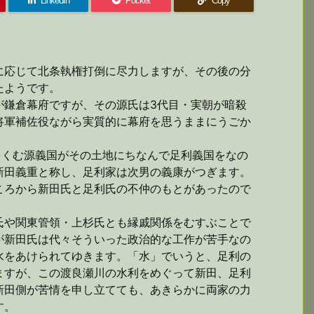
LinkedIn
Pocket
Copy
に応じて北条執権打倒に尽力しますが、その後の分
たようです。
が鎌倉幕府ですが、その源氏は3代目・実朝が暗殺
将軍補佐役ながら実質的に幕府を思うままにうごか
をくむ源義国がその土地にちなんで足利義国をなの
新田義重と称し、足利家は次男の義康がつぎます。
ころから新田氏と足利氏の不仲のもとがあったので
氏や関東管領・上杉氏とも縁戚関係をむすぶことで
が新田氏は代々そういった政治的な工作が苦手なの
水をあけられてゆきます。「水」でいうと、足利の
ますが、この渡良瀬川の水利をめぐって新田、足利
新田側が苦情を申し立てても、あきらかに両家の力
す。