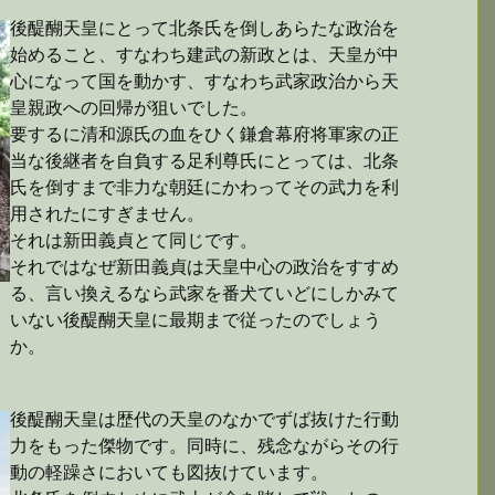
後醍醐天皇にとって北条氏を倒しあらたな政治を
始めること、すなわち建武の新政とは、天皇が中
心になって国を動かす、すなわち武家政治から天
皇親政への回帰が狙いでした。
要するに清和源氏の血をひく鎌倉幕府将軍家の正
当な後継者を自負する足利尊氏にとっては、北条
氏を倒すまで非力な朝廷にかわってその武力を利
用されたにすぎません。
それは新田義貞とて同じです。
それではなぜ新田義貞は天皇中心の政治をすすめ
る、言い換えるなら武家を番犬ていどにしかみて
いない後醍醐天皇に最期まで従ったのでしょう
か。
後醍醐天皇は歴代の天皇のなかでずば抜けた行動
力をもった傑物です。同時に、残念ながらその行
動の軽躁さにおいても図抜けています。