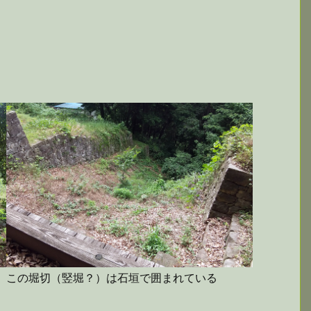
この堀切（竪堀？）は石垣で囲まれている