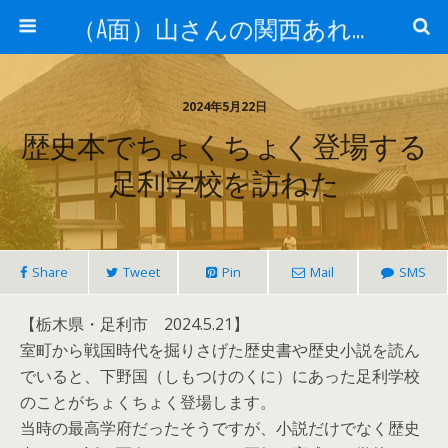
（A面）山さんの関西あれこれ見て歩き （B面）山さんの戦国あれこれ読み歩き
2024年5月22日
歴史本でちょくちょく登場する
足利学校を訪ねた
Share
Tweet
Pin
Mail
SMS
【栃木県・足利市 2024.5.21】
室町から戦国時代を掘りさげた歴史書や歴史小説を読ん
でいると、下野国（しもつけのくに）にあった足利学校
のことがちょくちょく登場します。
当時の最高学府だったそうですが、小説だけでなく歴史