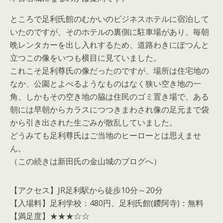
ところで足利氏館のむかいのビジネスホテルに宿泊して
いたのですが、そのホテルの裏側に駐車場があり、毎朝
晩レンタカーを出し入れするため、道路わきにぽつんと
立つこの像をいつも横目に見ていました。
これこそ足利尊氏の像だったのですが、場所は住宅地の
なか、公園とよべるようなものはなく狭い空き地の一
角、しかもその空き地の脇は住民のゴミ置き場で、ある
朝には早朝からカラスにつつきまわされ像の足元まで袋
から引き出された生ごみが散乱していました。
どうみても足利尊氏はご当地のヒーローとは思えませ
ん。
（この続きは新田氏の金山城のブログへ）
【アクセス】JR足利駅から徒歩10分～20分
【入場料】足利学校：480円、足利氏館(鑁阿寺)：無料
【満足度】★★★☆☆