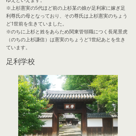
ゆえといえます。
※上杉憲実の5代ほど前の上杉某の娘が足利家に嫁ぎ足
利尊氏の母となっており、その尊氏は上杉憲実のちょう
ど1世前を生きていました。
※のちに上杉と姓をあらため関東管領職につく長尾景虎
（のちの上杉謙信）は憲実のちょうど1世紀あとを生き
ています。
足利学校