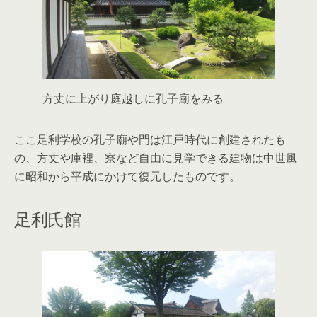
方丈に上がり庭越しに孔子廟をみる
ここ足利学校の孔子廟や門は江戸時代に創建されたも
の、方丈や庫裡、寮など自由に見学できる建物は中世風
に昭和から平成にかけて復元したものです。
足利氏館