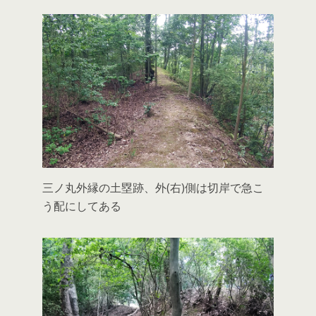
三ノ丸外縁の土塁跡、外(右)側は切岸で急こ
う配にしてある