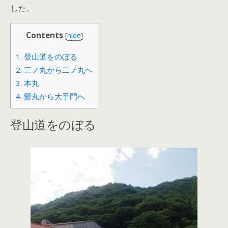
した。
Contents
[
hide
]
1.
登山道をのぼる
2.
三ノ丸から二ノ丸へ
3.
本丸
4.
鶯丸から大手門へ
登山道をのぼる