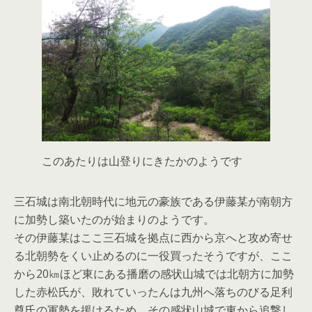
このあたりは山登りにきたかのようです
三石城は南北朝時代に地元の豪族である伊藤某が南朝方
に加勢し築いたのが始まりのようです。
その伊藤某はここ三石城を拠点に西から京へと攻め寄せ
る北朝勢をくい止めるのに一役買ったそうですが、ここ
から20㎞ほど東にある播磨の感状山城では北朝方に加勢
した赤松氏が、敗れていったんは九州へ落ちのびる足利
尊氏の軍勢を援けるため、その感状山城で東から追撃し