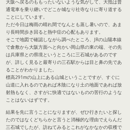
大阪へ戻るのももったいないような気がして、大抵は普
通電車を乗り継いでどこか城なり社寺なりに寄り道する
ことにしています。
ただ今日は梅雨の晴れ間でなんとも蒸し暑いので、あま
り長時間歩き回ると熱中症の心配もあります。
そこで地図で確認しながら調べたところ、JRの山陽本線
で倉敷から大阪方面へと向かい岡山県の東の端、その先
は兵庫県との県境というところに三石城があるのです
が、詳しく見ると最寄りの三石駅からは目と鼻の先であ
ることがわかりました。
標高291mの山上にある山城ということですが、すぐに
山道に入れるのであれば木陰になり土の地面であれば放
射熱もなく、さすがに快適ではないものの苦行のような
ことはないはずです。
結果を先に言うことになりますが、ぜひ行きたいと探し
たのではなくどちらかと言うと消極的な理由でえらんだ
三石城でしたが、訪ねてみるとこれがなかなかの収穫で