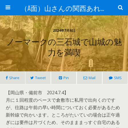
（A面）山さんの関西あれこれ見て歩き （B面）山さんの戦国あれこれ読み歩き
2024年7月6日
ノーマークの三石城で山城の魅
力を満喫
Share
Tweet
Pin
Mail
SMS
【岡山県・備前市 2024.7.4】
月に１回程度のペースで倉敷市に私用で出向くのです
が、往路は午前の早い時間についておく必要があるため
新幹線で向かいます。ところがたいていの場合は正午過
ぎには要件は片づくため、そのまままっすぐ自宅のある