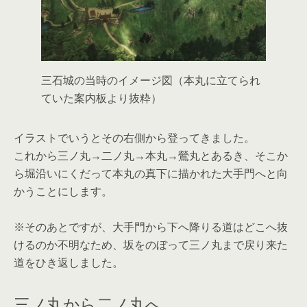
三石城の当時のイメージ図（本丸に立てられ
ていた案内板より抜粋）
イラストでいうとその右側から登ってきました。
これから三ノ丸→二ノ丸→本丸→鶯丸とあるき、そこか
ら堀沿いにくだって本丸の真下に描かれた大手門へと向
かうことにします。
※そのあとですが、大手門から下へ降りる道はどこへ抜
けるのか不明なため、坂をのぼって三ノ丸まで戻り来た
道をひき返しました。
三ノ丸から二ノ丸へ